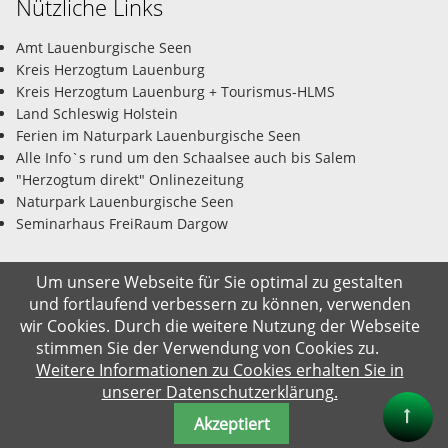
Nützliche Links
Amt Lauenburgische Seen
Kreis Herzogtum Lauenburg
Kreis Herzogtum Lauenburg + Tourismus-HLMS
Land Schleswig Holstein
Ferien im Naturpark Lauenburgische Seen
Alle Info`s rund um den Schaalsee auch bis Salem
"Herzogtum direkt" Onlinezeitung
Naturpark Lauenburgische Seen
Seminarhaus FreiRaum Dargow
Um unsere Webseite für Sie optimal zu gestalten
und fortlaufend verbessern zu können, verwenden
© Gemeinde Salem-Dargow 08.08.2026
wir Cookies. Durch die weitere Nutzung der Webseite
stimmen Sie der Verwendung von Cookies zu.
Impressum
Datenschutz
Kontakt
Suche
Weitere Informationen zu Cookies erhalten Sie in
unserer Datenschutzerklärung.
Akzeptiert