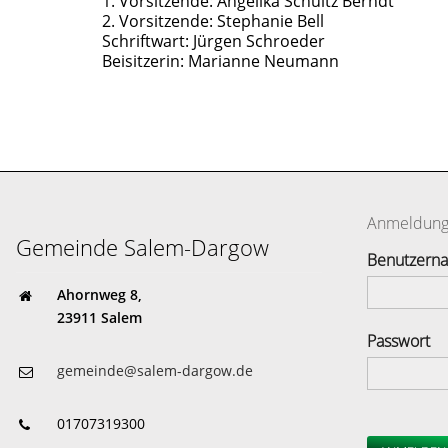
1. Vorsitzende: Angelika Schultz Berndt
2. Vorsitzende: Stephanie Bell
Schriftwart: Jürgen Schroeder
Beisitzerin: Marianne Neumann
Anmeldun
Gemeinde Salem-Dargow
Benutzern
Ahornweg 8,
23911 Salem
Passwort
gemeinde@salem-dargow.de
01707319300