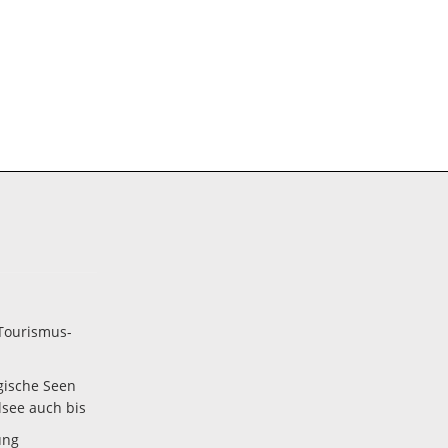
Tourismus-
gische Seen
lsee auch bis
ung