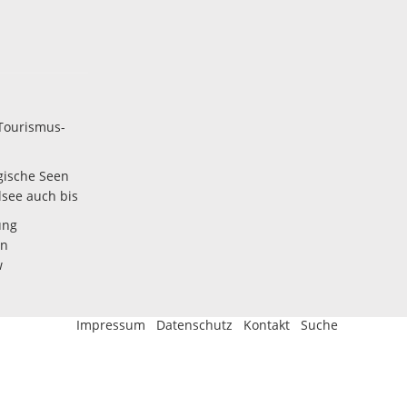
Tourismus-
gische Seen
lsee auch bis
ung
en
w
Impressum
Datenschutz
Kontakt
Suche