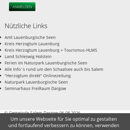
ANMELDEN
Nützliche Links
Amt Lauenburgische Seen
Kreis Herzogtum Lauenburg
Kreis Herzogtum Lauenburg + Tourismus-HLMS
Land Schleswig Holstein
Ferien im Naturpark Lauenburgische Seen
Alle Info`s rund um den Schaalsee auch bis Salem
"Herzogtum direkt" Onlinezeitung
Naturpark Lauenburgische Seen
Seminarhaus FreiRaum Dargow
© Gemeinde Salem-Dargow 06.08.2026
Um unsere Webseite für Sie optimal zu gestalten
und fortlaufend verbessern zu können, verwenden
Impressum
Datenschutz
Kontakt
Suche