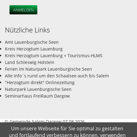
ANMELDEN
Nützliche Links
Amt Lauenburgische Seen
Kreis Herzogtum Lauenburg
Kreis Herzogtum Lauenburg + Tourismus-HLMS
Land Schleswig Holstein
Ferien im Naturpark Lauenburgische Seen
Alle Info`s rund um den Schaalsee auch bis Salem
"Herzogtum direkt" Onlinezeitung
Naturpark Lauenburgische Seen
Seminarhaus FreiRaum Dargow
© Gemeinde Salem-Dargow 07.08.2026
Um unsere Webseite für Sie optimal zu gestalten
und fortlaufend verbessern zu können, verwenden
Impressum
Datenschutz
Kontakt
Suche