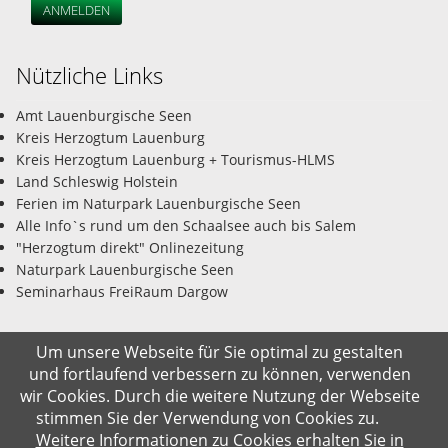
ANMELDEN
Nützliche Links
Amt Lauenburgische Seen
Kreis Herzogtum Lauenburg
Kreis Herzogtum Lauenburg + Tourismus-HLMS
Land Schleswig Holstein
Ferien im Naturpark Lauenburgische Seen
Alle Info`s rund um den Schaalsee auch bis Salem
"Herzogtum direkt" Onlinezeitung
Naturpark Lauenburgische Seen
Seminarhaus FreiRaum Dargow
Um unsere Webseite für Sie optimal zu gestalten
und fortlaufend verbessern zu können, verwenden
© Gemeinde Salem-Dargow 06.08.2026
wir Cookies. Durch die weitere Nutzung der Webseite
stimmen Sie der Verwendung von Cookies zu.
Impressum
Datenschutz
Kontakt
Suche
Weitere Informationen zu Cookies erhalten Sie in