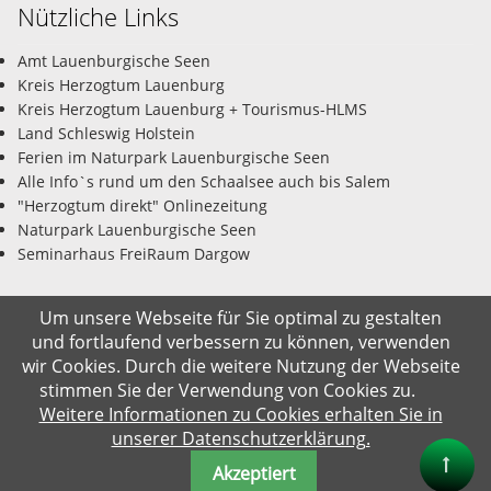
Nützliche Links
Amt Lauenburgische Seen
Kreis Herzogtum Lauenburg
Kreis Herzogtum Lauenburg + Tourismus-HLMS
Land Schleswig Holstein
Ferien im Naturpark Lauenburgische Seen
Alle Info`s rund um den Schaalsee auch bis Salem
"Herzogtum direkt" Onlinezeitung
Naturpark Lauenburgische Seen
Seminarhaus FreiRaum Dargow
Um unsere Webseite für Sie optimal zu gestalten
und fortlaufend verbessern zu können, verwenden
© Gemeinde Salem-Dargow 06.08.2026
wir Cookies. Durch die weitere Nutzung der Webseite
stimmen Sie der Verwendung von Cookies zu.
Impressum
Datenschutz
Kontakt
Suche
Weitere Informationen zu Cookies erhalten Sie in
unserer Datenschutzerklärung.
Akzeptiert