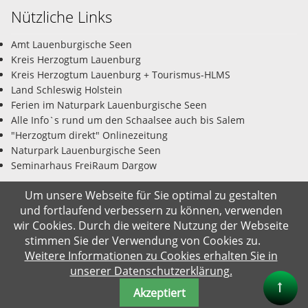
Nützliche Links
Amt Lauenburgische Seen
Kreis Herzogtum Lauenburg
Kreis Herzogtum Lauenburg + Tourismus-HLMS
Land Schleswig Holstein
Ferien im Naturpark Lauenburgische Seen
Alle Info`s rund um den Schaalsee auch bis Salem
"Herzogtum direkt" Onlinezeitung
Naturpark Lauenburgische Seen
Seminarhaus FreiRaum Dargow
Um unsere Webseite für Sie optimal zu gestalten
und fortlaufend verbessern zu können, verwenden
© Gemeinde Salem-Dargow 07.08.2026
wir Cookies. Durch die weitere Nutzung der Webseite
stimmen Sie der Verwendung von Cookies zu.
Weitere Informationen zu Cookies erhalten Sie in
Impressum
Datenschutz
Kontakt
Suche
unserer Datenschutzerklärung.
Akzeptiert