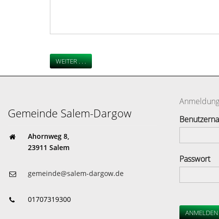
WEITER . . .
Anmeldun
Gemeinde Salem-Dargow
Benutzern
Ahornweg 8,
23911 Salem
Passwort
gemeinde@salem-dargow.de
01707319300
ANMELDEN