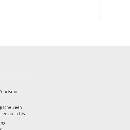
Tourismus-
gische Seen
lsee auch bis
ung
en