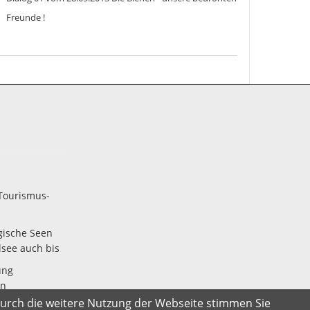
Freunde !
Tourismus-
gische Seen
lsee auch bis
ung
en
w
Durch die weitere Nutzung der Webseite stimmen Sie