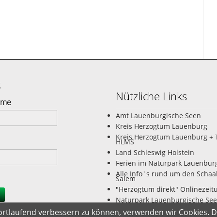
g
Nützliche Links
ame
Amt Lauenburgische Seen
Kreis Herzogtum Lauenburg
Kreis Herzogtum Lauenburg + 
HLMS
Land Schleswig Holstein
Ferien im Naturpark Lauenbur
Alle Info`s rund um den Schaa
Salem
"Herzogtum direkt" Onlinezeit
Naturpark Lauenburgische Se
Seminarhaus FreiRaum Dargo
fortlaufend verbessern zu können, verwenden wir Cookies. 