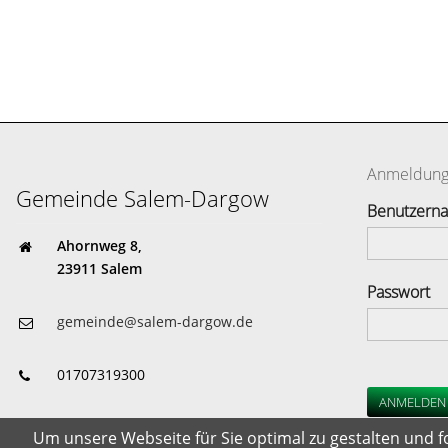
Anmeldun
Gemeinde Salem-Dargow
Benutzern
Ahornweg 8,
23911 Salem
Passwort
gemeinde@salem-dargow.de
01707319300
ANMELDEN
Gemeindehaus: Seestr. 44
Um unsere Webseite für Sie optimal zu gestalten und 